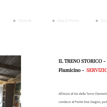
Torre di
Oasi di Porto
Tor
Maccarese
Oasi WWF di
Ale
IL TRENO STORICO - L'
Torre e
Macchiagrande
Fiumicino -
SERVIZI
La V
borgo di
Vasche di
La 
All'inizio di Via della Torre Clemen
conduce al Ponte Due Giugno, pot