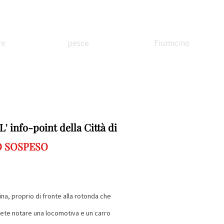
re
pesce
Fiumicino
ssandrina
In battello
Borgo
 info-point della Città di
O SOSPESO
etreria
sul Tevere
Valadier
Stazione
Festa di corte
Il treno
tina, proprio di fronte alla rotonda che
ete notare una locomotiva e un carro