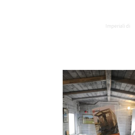
Imperiali di
Claudio e
Traiano
Necropoli di