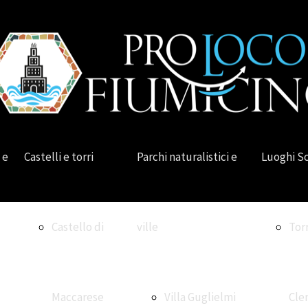
 e
Castelli e torri
Parchi naturalistici e
Luoghi S
Castello di
ville
Tor
Maccarese
Villa Guglielmi
Cle