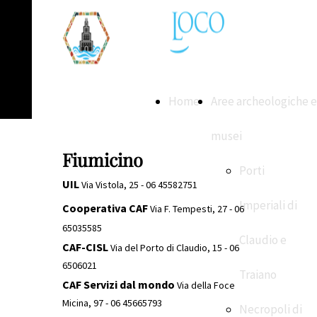
Home
Aree archeologiche e
musei
Fiumicino
Porti
UIL
Via Vistola, 25 - 06 45582751
Imperiali di
Cooperativa CAF
Via F. Tempesti, 27 - 06
65035585
Claudio e
CAF-CISL
Via del Porto di Claudio, 15 - 06
6506021
Traiano
CAF Servizi dal mondo
Via della Foce
Micina, 97 - 06 45665793
Necropoli di