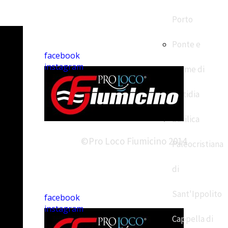
Porto
Ponte e
facebook
instagram
Terme di
Matidia
Basilica
©Pro Loco Fiumicino 2014
Paleocristiana
di
Sant'Ippolito
facebook
instagram
Cappella di