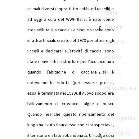
animali diversi (soprattutto anfibi ed uccelli) e
Porto
ad oggi a cura del WWF Italia, è nato come
Ponte e
area adibita alla caccia.
Le cinque vasche sono
infatti artificiali: create nel 1970 per attirare gli
Terme di
uccelli e dedicarsi all’attività di caccia, sono
Matidia
state convertite in strutture per l’acquacoltura
quando l’abitudine di cacciare si è
Basilica
notevolmente ridotta (per essere precisi,
Paleocristiana
essa è terminata nel 1979). Il nuovo scopo era
di
l’allevamento di crostacei, alghe e pesci.
Quando neanche questo ripensamento del
Sant'Ippolito
luogo ha avuto il successo che ci si aspettava,
Cappella di
il territorio è stato abbandonato. Un luogo così