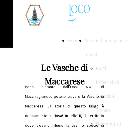
Home
Aree archeologiche e
musei
Le Vasche di
Porti
Maccarese
Imperiali di
Poco distante dall’Oasi WWF di
Claudio e
Macchiagrande, potete trovare la Vasche di
Maccarese. La storia di questo luogo è
Traiano
decisamente curiosa!
In effetti, il territorio
Necropoli di
dove trovano rifugio tantissime specie di