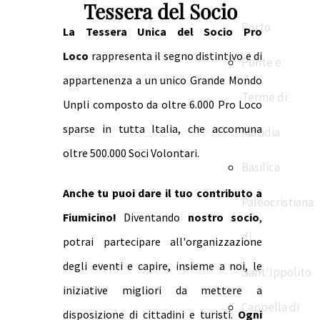
Tessera del Socio
Porto
La Tessera Unica del Socio Pro
Loco
rappresenta il segno distintivo e di
Ponte e
appartenenza a un unico Grande Mondo
Terme di
Unpli composto da oltre 6.000 Pro Loco
sparse in tutta Italia, che accomuna
Matidia
oltre 500.000 Soci Volontari.
Basilica
Anche tu puoi dare il tuo contributo a
Paleocristiana
Fiumicino!
Diventando
nostro socio
,
di
potrai partecipare all'organizzazione
degli eventi e capire, insieme a noi, le
Sant'Ippolito
iniziative migliori da mettere a
Cappella di
disposizione di cittadini e turisti.
Ogni