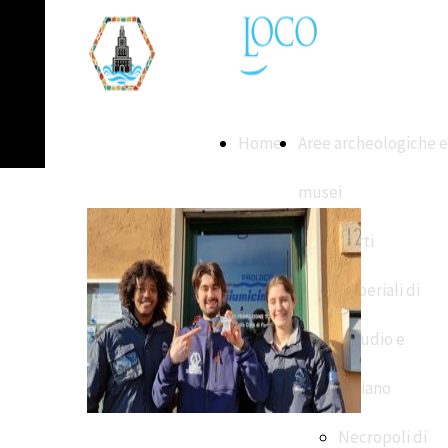
Home
Aree archeologiche e
musei
Porti
Imperiali di
Claudio e
Traiano
Necropoli di