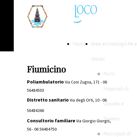
Home
Aree archeologiche e
musei
Fiumicino
Porti
Poliambulatorio
Via Coni Zugna, 171 - 06
Imperiali di
56484503
Distretto sanitario
Via degli Orti, 10 - 06
Claudio e
56484266
Traiano
Consultorio familiare
Via Giorgio Giorgis,
56 - 06 56484750
Necropoli di