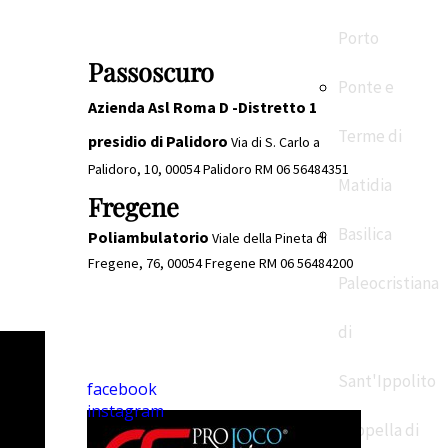
Porto
Passoscuro
Ponte e
Azienda Asl Roma D -Distretto 1
Terme di
presidio di Palidoro
Via di S. Carlo a
Palidoro, 10, 00054 Palidoro RM 06 56484351
Matidia
Fregene
Basilica
Poliambulatorio
Viale della Pineta di
Fregene, 76, 00054 Fregene RM
06 56484200
Paleocristiana
di
Sant'Ippolito
facebook
instagram
Cappella di