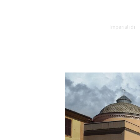
Imperiali di
Claudio e
Traiano
Necropoli di