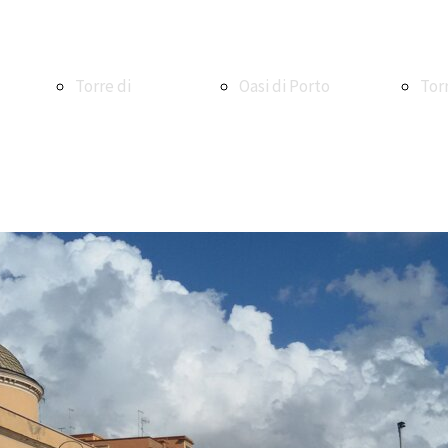
Torre di
Oasi di Porto
Tor
Maccarese
Oasi WWF di
Ale
Torre e
Macchiagrande
La V
borgo di
Vasche di
La 