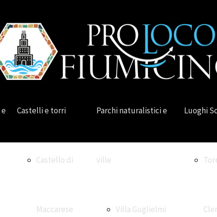
 e
Castelli e torri
Parchi naturalistici e
Luoghi S
Castello di
ville
Tor
Maccarese
Villa Guglielmi
Cle