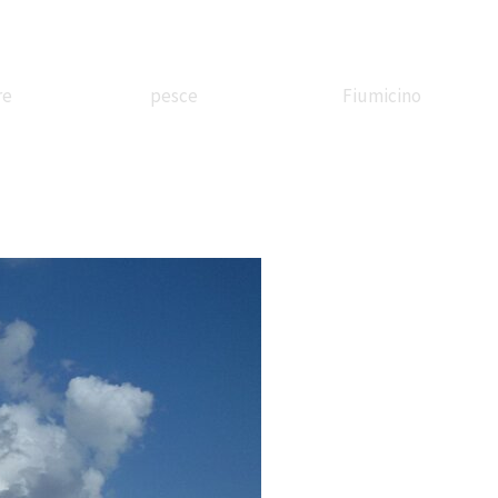
re
pesce
Fiumicino
ssandrina
In battello
Borgo
etreria
sul Tevere
Valadier
Stazione
Festa di corte
Il treno