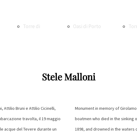
Torre di
Oasi di Porto
Tor
Maccarese
Oasi WWF di
Ale
Stele Malloni
Torre e
Macchiagrande
La V
ttilio Bruni e Attilio Cicinelli,
Monument in memory of Girolamo Mall
imbarcazione travolta, il 19 maggio
boatmen who died in the sinking of
borgo di
Vasche di
La 
le acque del Tevere durante un
1898, and drowned in the waters o