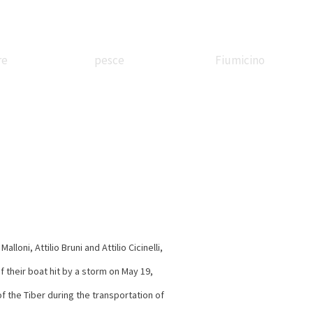
re
pesce
Fiumicino
ssandrina
In battello
Borgo
etreria
sul Tevere
Valadier
oni, Attilio Bruni and Attilio Cicinelli,
 their boat hit by a storm on May 19,
Stazione
Festa di corte
Il treno
f the Tiber during the transportation of