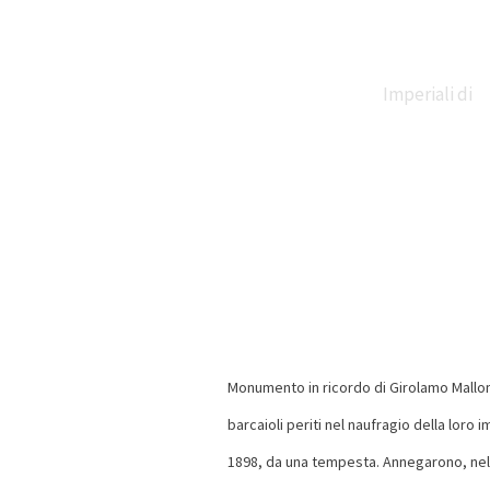
Imperiali di
Claudio e
Traiano
Monumento in ricordo di Girolamo Malloni, A
barcaioli periti nel naufragio della loro 
Necropoli di
1898, da una tempesta. Annegarono, nel