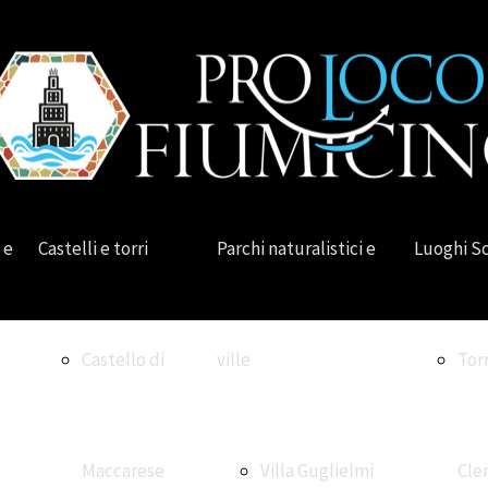
 e
Castelli e torri
Parchi naturalistici e
Luoghi S
Castello di
ville
Tor
Maccarese
Villa Guglielmi
Cle