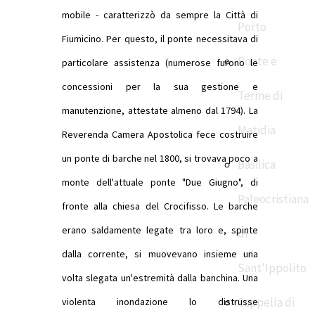
mobile - caratterizzò da sempre la Città di
Porto
Fiumicino. Per questo, il ponte necessitava di
Ponte e
particolare assistenza (numerose furono le
concessioni per la sua gestione e
Terme di
manutenzione, attestate almeno dal 1794). La
Matidia
Reverenda Camera Apostolica fece costruire
un ponte di barche nel 1800, si trovava poco a
Basilica
monte dell'attuale ponte "Due Giugno", di
Paleocristiana
fronte alla chiesa del Crocifisso. Le barche
erano saldamente legate tra loro e, spinte
di
dalla corrente, si muovevano insieme una
Sant'Ippolito
volta slegata un'estremità dalla banchina. Una
Cappella di
violenta inondazione lo distrusse