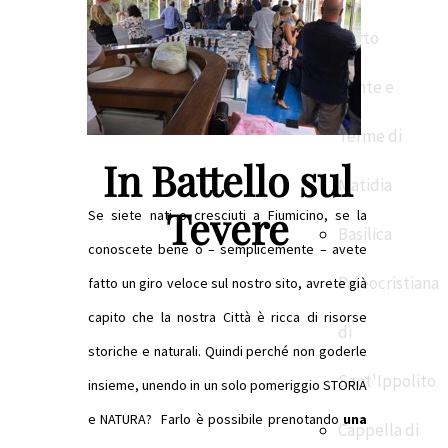
Porto
Ponte e
Terme di
In Battello sul
Matidia
Tevere
Se siete nati o cresciuti a Fiumicino, se la
Basilica
conoscete bene o – semplicemente – avete
Paleocristiana
fatto un giro veloce sul nostro sito, avrete già
capito che la nostra Città è ricca di risorse
di
storiche e naturali. Quindi perché non goderle
Sant'Ippolito
insieme, unendo in un solo pomeriggio STORIA
e NATURA?
Farlo è possibile prenotando
una
Cappella di