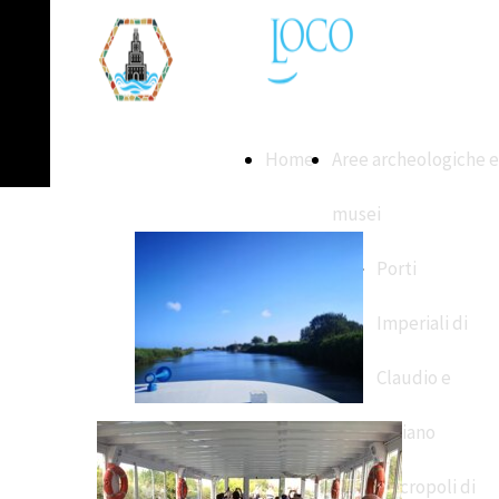
Home
Aree archeologiche e
musei
Porti
Imperiali di
Claudio e
Traiano
Necropoli di